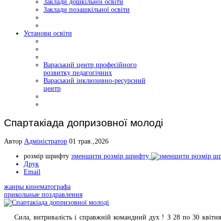
Заклади дошкільної освіти
Заклади позашкільної освіти
Установи освіти
Вараський центр професійного
розвитку педагогічних
Вараський інклюзивно-ресурсний
центр
Спартакіада допризовної молоді
Автор
Адміністратор
01 трав.,2026
розмір шрифту
зменшити розмір шрифту
Друк
Email
жанры кинематографа
прикольные поздравления
Сила, витривалість і справжній командний дух !
З 28 по 30 квітн