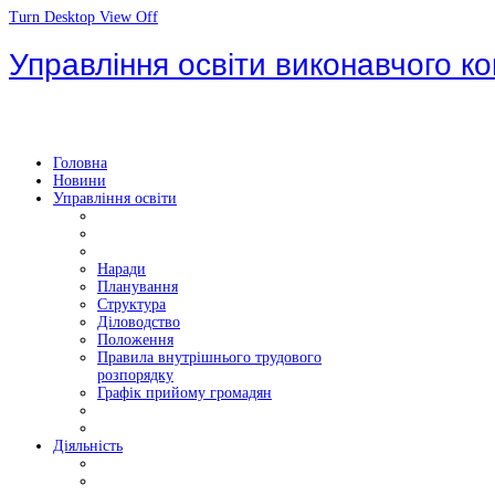
Turn Desktop View Off
Управління освіти виконавчого ко
Головна
Новини
Управління освіти
Наради
Планування
Структура
Діловодство
Положення
Правила внутрішнього трудового
розпорядку
Графік прийому громадян
Діяльність