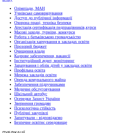
Олімпіади, МАН
Учнівське самоврядування
Доступ до публічної інформації
Охорона праці, техніка безпеки
Атестація,сертифікація педпрацівників,курси
Масові заходи, турніри, конкурси
Робота з батьківською громадськістю
Організація харчування в закладах освіти
Прозорий бюджет
Очищення влади
Кадрове забезпечення, вакансії
Інституційний аудит, моніторинг
Зарахування і облік дітей у закладах освіти
Профільна освіта
Мережа закладів освіти
Оренда комунального майна
Забезпечення підручниками
Медичне обслуговування
Шкільний автобус
Осередки Захист України
Звернення громадян
Психологічна стійкість
Публічні закупівлі
Запитували - відповідаємо
Безпечне освітнє середовище
ПУБЛІКАЦІЇ