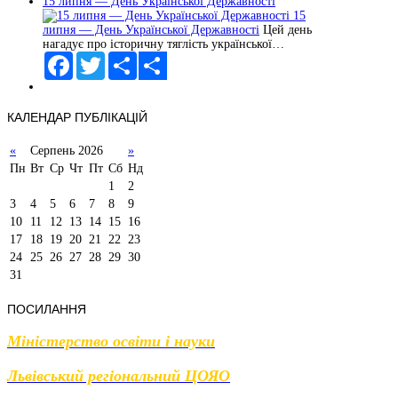
15 липня — День Української Державності
Share
15
липня — День Української Державності
Цей день
нагадує про історичну тяглість української…
Facebook
Twitter
Share
Share
КАЛЕНДАР
ПУБЛІКАЦІЙ
«
Серпень 2026
»
Пн
Вт
Ср
Чт
Пт
Сб
Нд
1
2
3
4
5
6
7
8
9
10
11
12
13
14
15
16
17
18
19
20
21
22
23
24
25
26
27
28
29
30
31
ПОСИЛАННЯ
Міністерство освіти і науки
Львівський регіональний ЦОЯО