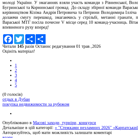
молоді України. У змаганнях взяли участь команди з Рівненської, Волод
Бугринської та Корнинської громад. До складу збірної команди Варась
керівництвом Кізіма Андрія Петровича та Петрини Володимира Ілліча у
долаючи смугу перешкод, змагаючись у стрільбі, метанні гранати, п
Вараської МТГ посіла почесне V місце серед 10 команд-учасниць. Віта
впевненого руху вперед!
Facebook
Twitter
Share
Читали
145
разів
Останнє редагування 01 трав.,2026
Share
Оцініть матеріал!
1
2
3
4
5
(0 голосів)
отдых в Дубаи
покупка недвижимости за рубежом
Опубліковано в
Масові заходи, турніри, конкурси
Детальніше в цій категорії:
« "Стежками незламних 2026"
«Карпатський
Авторизуйтесь, щоб мати можливість залишати коментарі
вгору