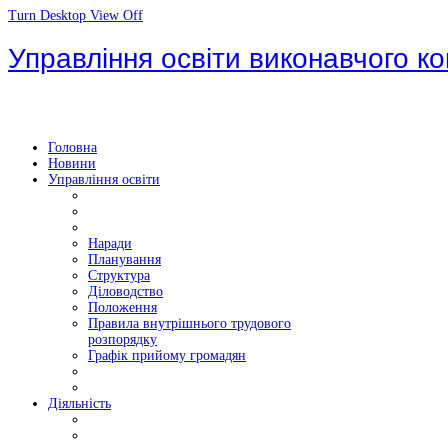
Turn Desktop View Off
Управління освіти виконавчого ко
Головна
Новини
Управління освіти
Наради
Планування
Структура
Діловодство
Положення
Правила внутрішнього трудового
розпорядку
Графік прийому громадян
Діяльність