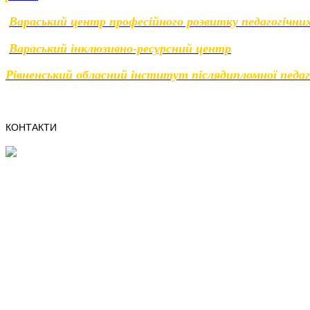
Вараський центр професійного розвитку педагогічних
Вараський інклюзивно-ресурсний центр
Рівненський обласний інститут післядипломної педаг
КОНТАКТИ
4400, м.Вараш,
Рівненська область,
мікрорайон Вараш, 41
e-mail:osvita@varashmtg.gov.ua
Телефон/факс:
(03636) 3-11-44
Написати листа