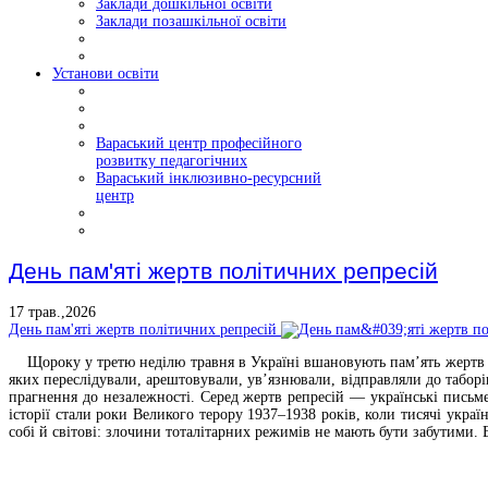
Заклади дошкільної освіти
Заклади позашкільної освіти
Установи освіти
Вараський центр професійного
розвитку педагогічних
Вараський інклюзивно-ресурсний
центр
День пам'яті жертв політичних репресій
17 трав.,2026
День пам'яті жертв політичних репресій
Щороку у третю неділю травня в Україні вшановують пам’ять жертв п
яких переслідували, арештовували, ув’язнювали, відправляли до таборі
прагнення до незалежності. Серед жертв репресій — українські письме
історії стали роки Великого терору 1937–1938 років, коли тисячі укра
собі й світові: злочини тоталітарних режимів не мають бути забутими.