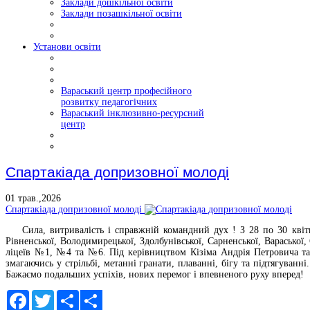
Заклади дошкільної освіти
Заклади позашкільної освіти
Установи освіти
Вараський центр професійного
розвитку педагогічних
Вараський інклюзивно-ресурсний
центр
Спартакіада допризовної молоді
01 трав.,2026
Спартакіада допризовної молоді
Сила, витривалість і справжній командний дух !
З 28 по 30 квіт
Рівненської, Володимирецької, Здолбунівської, Сарненської, Варасько
ліцеїв №1, №4 та №6. Під керівництвом Кізіма Андрія Петровича та
змагаючись у стрільбі, метанні гранати, плаванні, бігу та підтягуван
Бажаємо подальших успіхів, нових перемог і впевненого руху вперед!
Facebook
Twitter
Share