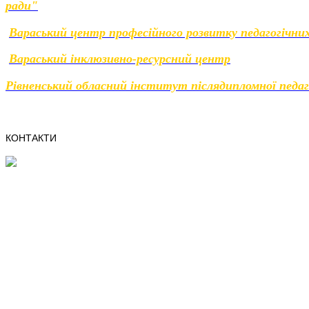
ради"
Вараський центр професійного розвитку педагогічних
Вараський інклюзивно-ресурсний центр
Рівненський обласний інститут післядипломної педаг
КОНТАКТИ
4400, м.Вараш,
Рівненська область,
мікрорайон Вараш, 41
e-mail:osvita@varashmtg.gov.ua
Телефон/факс:
(03636) 3-11-44
Написати листа