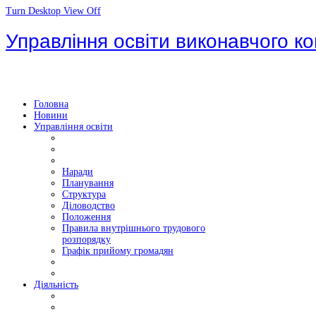
Turn Desktop View Off
Управління освіти виконавчого ко
Головна
Новини
Управління освіти
Наради
Планування
Структура
Діловодство
Положення
Правила внутрішнього трудового
розпорядку
Графік прийому громадян
Діяльність