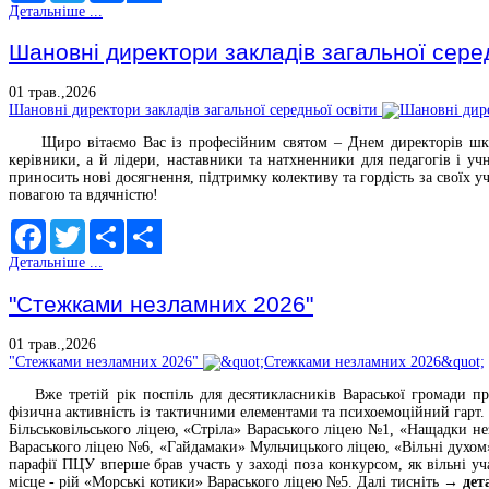
Детальніше ...
Share
Шановні директори закладів загальної серед
01 трав.,2026
Шановні директори закладів загальної середньої освіти
Щиро вітаємо Вас із професійним святом – Днем директорів шкіл!
керівники, а й лідери, наставники та натхненники для педагогів і уч
приносить нові досягнення, підтримку колективу та гордість за своїх уч
повагою та вдячністю!
Facebook
Twitter
Share
Детальніше ...
Share
"Стежками незламних 2026"
01 трав.,2026
"Стежками незламних 2026"
Вже третій рік поспіль для десятикласників Вараської громади п
фізична активність із тактичними елементами та психоемоційний гарт. Ц
Більськовільського ліцею, «Стріла» Вараського ліцею №1, «Нащадки н
Вараського ліцею №6, «Гайдамаки» Мульчицького ліцею, «Вільні духом»
парафії ПЦУ вперше брав участь у заході поза конкурсом, як вільні уч
місце - рій «Морські котики» Вараського ліцею №5.
Далі тисніть →
дет