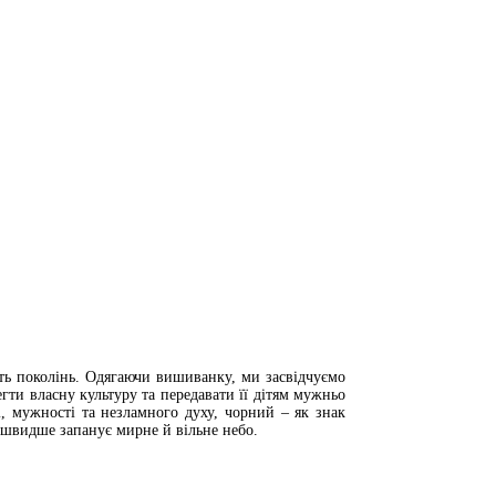
ять поколінь. Одягаючи вишиванку, ми засвідчуємо
гти власну культуру та передавати її дітям мужньо
 мужності та незламного духу, чорний – як знак
йшвидше запанує мирне й вільне небо.