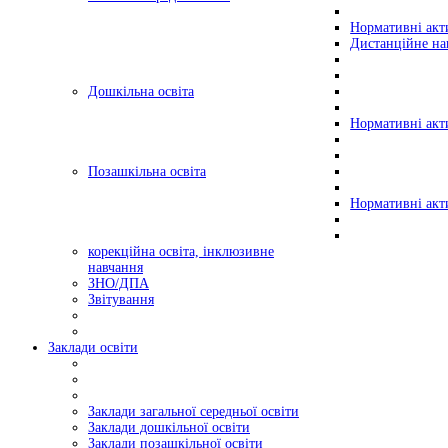
Нормативні акт
Дистанційне на
Дошкільна освіта
Нормативні акт
Позашкільна освіта
Нормативні акт
корекційна освіта, інклюзивне
навчання
ЗНО/ДПА
Звітування
Заклади освіти
Заклади загальної середньої освіти
Заклади дошкільної освіти
Заклади позашкільної освіти