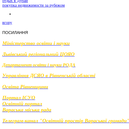
отдых в Дубаи
Share
покупка недвижимости за рубежом
вгору
ПОСИЛАННЯ
Міністерство освіти і науки
Львівський регіональний ЦОЯО
Департамент освіти і науки РОДА
Управління ДСЯО в Рівненській області
Освіта Рівненщини
Портал ІСУО
Освітній портал
Вараська міська рада
Телеграм-канал "Освітній простір Вараської громади