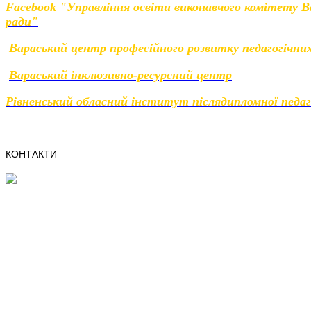
Facebook "Управління освіти виконавчого комітету Ва
ради"
Вараський центр професійного розвитку педагогічних
Вараський інклюзивно-ресурсний центр
Рівненський обласний інститут післядипломної педаг
КОНТАКТИ
4400, м.Вараш,
Рівненська область,
мікрорайон Вараш, 41
e-mail:osvita@varashmtg.gov.ua
Телефон/факс:
(03636) 3-11-44