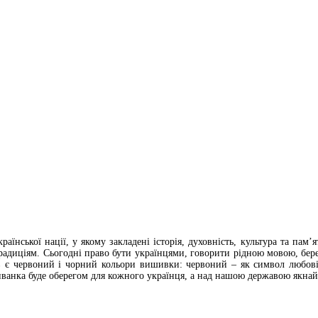
ської нації, у якому закладені історія, духовність, культура та пам’
 традиціям. Сьогодні право бути українцями, говорити рідною мовою, бере
 є червоний і чорний кольори вишивки: червоний – як символ любові,
ванка буде оберегом для кожного українця, а над нашою державою якна