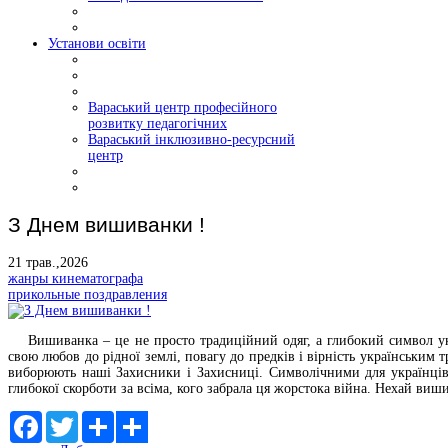
Установи освіти
Вараський центр професійного
розвитку педагогічних
Вараський інклюзивно-ресурсний
центр
З Днем вишиванки !
21 трав.,2026
жанры кинематографа
прикольные поздравления
Вишиванка – це не просто традиційний одяг, а глибокий символ україн
свою любов до рідної землі, повагу до предків і вірність українським
виборюють наші Захисники і Захисниці. Символічними для українців
глибокої скорботи за всіма, кого забрала ця жорстока війна.
Нехай виши
Facebook
Twitter
Share