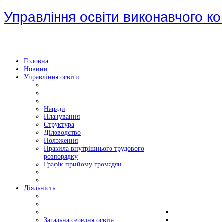
Управління освіти виконавчого ко
Головна
Новини
Управління освіти
Наради
Планування
Структура
Діловодство
Положення
Правила внутрішнього трудового
розпорядку
Графік прийому громадян
Діяльність
Загальна середня освіта